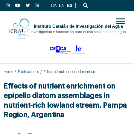
|
CA
EN
ES
Instituto Catalán de Investigación del Agua
Investigación e Innovación para el uso sostenible del agua
Home
Publicaciones
Effects of nutrient enrichment on epipelic diatom assemblages in nutrient-rich lowland stream, Pampa Region, Argentina
Effects of nutrient enrichment on
epipelic diatom assemblages in
nutrient-rich lowland stream, Pampa
Region, Argentina