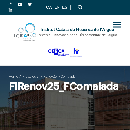
|
CA
EN
ES
Institut Català de Recerca de l'Aigua
Recerca i Innovació per a l'ús sostenible de l'aigua
Home
Projectes
FIRenov25_FComalada
FIRenov25_FComalada